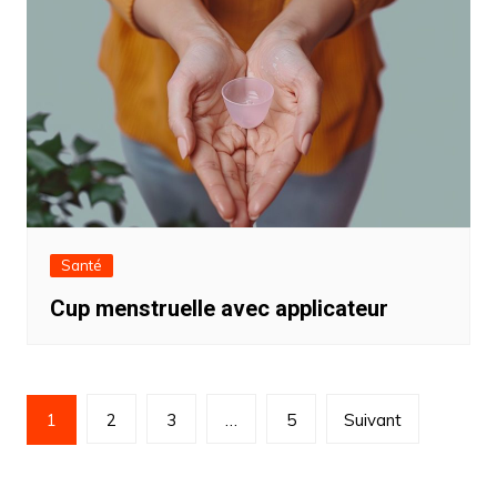
Santé
Cup menstruelle avec applicateur
Pagination
1
2
3
…
5
Suivant
des
publications